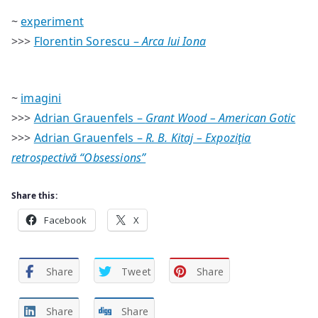
~
experiment
>>>
Florentin Sorescu –
Arca lui Iona
~
imagini
>>>
Adrian Grauenfels –
Grant Wood – American Gotic
>>>
Adrian Grauenfels –
R. B. Kitaj – Expoziţia
retrospectivă “Obsessions”
Share this:
Facebook
X
Share
Tweet
Share
Share
Share