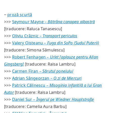
~
proză scurtă
>>>
Seymour Mayne –
Bătrâna canapea albastră
[traducere: Raluca Tanasescu]
>>>
Oliviu Crâznic –
Transport periculos
>>>
Valery Oisteanu –
Fuga din SoPo (Sudul Puterii)
[traducere: Simona Sămulescu]
>>>
Robert Fenhagen –
Urlet [aplauze pentru Allan
Gingsberg]
[traducere: Raisa Lambru]
>>>
Carmen Firan –
Sărutul poneiului
>>>
Adrian Sângeorzan –
O zi de Miercuri
>>>
Patrick Călinescu –
Misoginia infantilă a lui Gran
Autor
[traducere: Raisa Lambru]
>>>
Daniel Sur –
Îngerul pe Wiedner Hauptstraße
[traducere: Camelia Aura Barbu]