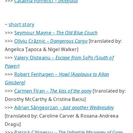
>>>
Cătălina Fometici –
Începutul
~
short story
>>>
Seymour Mayne –
The Old Blue Couch
>>>
Oliviu Crâznic –
Dangerous Cargo
[translated by:
Angelica Ţapoca & Nigel Walker]
>>>
Valery Oisteanu –
Escape from SoPo (South of
Power)
>>>
Robert Fenhagen –
Howl [Applause to Allan
Ginsberg]
>>>
Carmen Firan –
The kiss of the pony
[translated by:
Dorothy McCarthy & Cristina Baciu]
>>>
Adrian Sângeorzan –
Just another Wednesday
[translated by: Caroline Carver & Roxana-Andreea
Dragu]
>>>
Patrick Călinescu –
The Infantile Misogyny of Gran