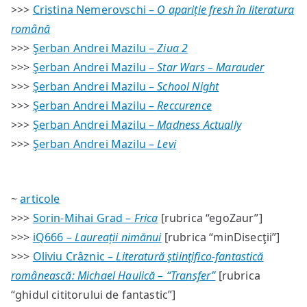
>>>
Cristina Nemerovschi –
O apariție fresh în literatura
română
>>>
Şerban Andrei Mazilu –
Ziua 2
>>>
Şerban Andrei Mazilu –
Star Wars – Marauder
>>>
Şerban Andrei Mazilu –
School Night
>>>
Şerban Andrei Mazilu –
Reccurence
>>>
Şerban Andrei Mazilu –
Madness Actually
>>>
Şerban Andrei Mazilu –
Levi
~
articole
>>>
Sorin-Mihai Grad –
Frica
[rubrica “egoZaur”]
>>>
iQ666 –
Laureații nimănui
[rubrica “minDisecţii”]
>>>
Oliviu Crâznic –
Literatură ştiinţifico-fantastică
românească: Michael Haulică – “Transfer”
[rubrica
“ghidul cititorului de fantastic”]