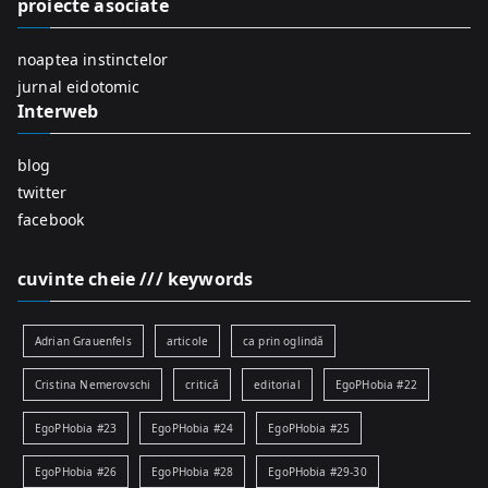
proiecte asociate
o
r
noaptea instinctelor
:
jurnal eidotomic
Interweb
blog
twitter
facebook
cuvinte cheie /// keywords
Adrian Grauenfels
articole
ca prin oglindă
Cristina Nemerovschi
critică
editorial
EgoPHobia #22
EgoPHobia #23
EgoPHobia #24
EgoPHobia #25
EgoPHobia #26
EgoPHobia #28
EgoPHobia #29-30