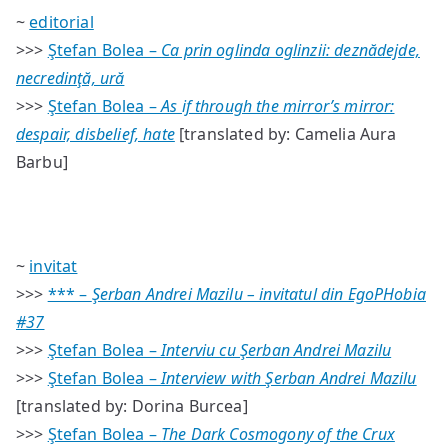
#37
~
editorial
/
>>>
Ştefan Bolea –
Ca prin oglinda oglinzii: deznădejde,
sumar
necredinţă, ură
>>>
Ştefan Bolea –
As if through the mirror’s mirror:
despair, disbelief, hate
[translated by: Camelia Aura
Barbu]
~
invitat
>>>
*** –
Şerban Andrei Mazilu – invitatul din EgoPHobia
#37
>>>
Ştefan Bolea –
Interviu cu Şerban Andrei Mazilu
>>>
Ştefan Bolea –
Interview with Şerban Andrei Mazilu
[translated by: Dorina Burcea]
>>>
Ştefan Bolea –
The Dark Cosmogony of the Crux