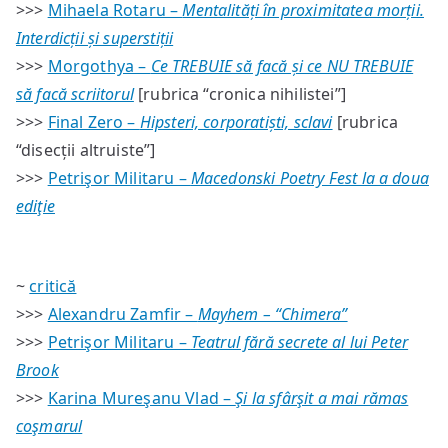
>>>
Mihaela Rotaru –
Mentalități în proximitatea morții.
Interdicții și superstiții
>>>
Morgothya –
Ce TREBUIE să facă și ce NU TREBUIE
să facă scriitorul
[rubrica “cronica nihilistei”]
>>>
Final Zero –
Hipsteri, corporatiști, sclavi
[rubrica
“disecții altruiste”]
>>>
Petrişor Militaru –
Macedonski Poetry Fest la a doua
ediţie
~
critică
>>>
Alexandru Zamfir –
Mayhem – “Chimera”
>>>
Petrişor Militaru –
Teatrul fără secrete al lui Peter
Brook
>>>
Karina Mureşanu Vlad –
Şi la sfârşit a mai rămas
coşmarul