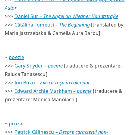
Autor
>>>
Daniel Sur –
The Angel on Wiedner Hauptstraße
>>>
Cătălina Fometici –
The Beginning
[translated by:
Maria Jastrzebska & Camelia Aura Barbu]
~
poezie
>>>
Gary Snyder –
poeme
[traducere & prezentare:
Raluca Tanasescu]
>>>
Ion Buzu –
Zile cu roşu în calendar
>>>
Edward Archie Markham –
poeme
[traducere &
prezentare: Monica Manolachi]
~
proză
>>>
Patrick Călinescu –
Despre caracterul non-