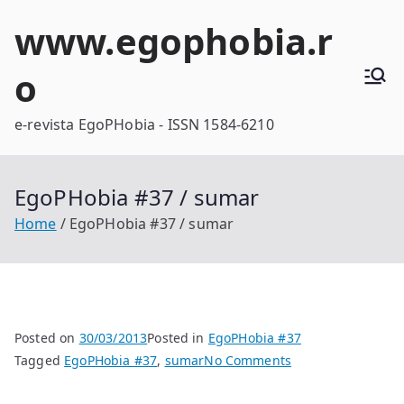
Skip
www.egophobia.r
to
content
o
e-revista EgoPHobia - ISSN 1584-6210
EgoPHobia #37 / sumar
Home
EgoPHobia #37 / sumar
Posted on
30/03/2013
Posted in
EgoPHobia #37
on
Tagged
EgoPHobia #37
,
sumar
No Comments
EgoPHobia