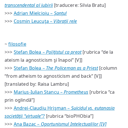
transcendental al iubirii
[traducere: Silvia Bratu]
>>>
Adrian Mielcioiu –
Şanţul
>>>
Cosmin Leucuţa –
Vibraţii rele
~
filosofie
>>>
Ştefan Bolea –
Poliţistul ca preot
[rubrica “de la
ateism la agnosticism şi înapoi” [V]]
>>>
Ştefan Bolea –
The Policeman as a Priest
[column
“from atheism to agnosticism and back” [V]]
[translated by: Raisa Lambru]
>>>
Marius-Iulian Stancu –
Prometheus
[rubrica “ca
prin oglindă”]
>>>
Andrei-Claudiu Hrişman –
Suicidul vs. eutanasia
societăţii “virtuale”?
[rubrica “bioPHObia”]
>>>
Ana Bazac –
Oportunismul Intelectualilor [IV]