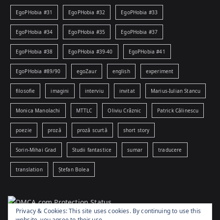
EgoPHobia #31
EgoPHobia #32
EgoPHobia #33
EgoPHobia #34
EgoPHobia #35
EgoPHobia #37
EgoPHobia #38
EgoPHobia #39-40
EgoPHobia #41
EgoPHobia #89/90
egoZaur
english
experiment
filosofie
imagini
interviu
invitat
Marius-Iulian Stancu
Monica Manolachi
MTTLC
Oliviu Crâznic
Patrick Călinescu
poezie
proză
proză scurtă
short story
Sorin-Mihai Grad
Studii fantastice
sumar
traducere
translation
Ștefan Bolea
Privacy & Cookies: This site uses cookies. By continuing to use this
website, you agree to their use.