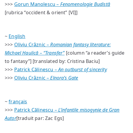
>>>
Gorun Manolescu –
Fenomenologie Budistă
[rubrica “occident & orient” [VI]]
~
English
>>>
Oliviu Crâznic –
Romanian fantasy literature:
Michael Haulică – “Transfer”
[column “a reader’s guide
to fantasy”] [translated by: Cristina Baciu]
>>>
Patrick Călinescu –
An outburst of sincerity
>>>
Oliviu Crâznic –
Elnora’s Gate
~
français
>>>
Patrick Călinescu –
L’infantile misogynie de Gran
Autor
[traduit par: Zac Egs]