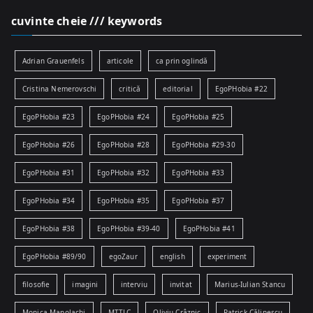
cuvinte cheie /// keywords
Adrian Grauenfels
articole
ca prin oglindă
Cristina Nemerovschi
critică
editorial
EgoPHobia #22
EgoPHobia #23
EgoPHobia #24
EgoPHobia #25
EgoPHobia #26
EgoPHobia #28
EgoPHobia #29-30
EgoPHobia #31
EgoPHobia #32
EgoPHobia #33
EgoPHobia #34
EgoPHobia #35
EgoPHobia #37
EgoPHobia #38
EgoPHobia #39-40
EgoPHobia #41
EgoPHobia #89/90
egoZaur
english
experiment
filosofie
imagini
interviu
invitat
Marius-Iulian Stancu
Monica Manolachi
MTTLC
Oliviu Crâznic
Patrick Călinescu