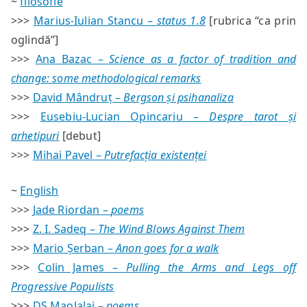
~
filosofie
>>>
Marius-Iulian Stancu –
status 1.8
[rubrica “ca prin
oglindă”]
>>>
Ana Bazac –
Science as a factor of tradition and
change: some methodological remarks
>>>
David Mândruț –
Bergson și psihanaliza
>>>
Eusebiu-Lucian Opincariu –
Despre tarot și
arhetipuri
[debut]
>>>
Mihai Pavel –
Putrefacția existenței
~
English
>>>
Jade Riordan –
poems
>>>
Z. I. Sadeq –
The Wind Blows Against Them
>>>
Mario Șerban –
Anon goes for a walk
>>>
Colin James –
Pulling the Arms and Legs off
Progressive Populists
>>>
DS Maolalai –
poems