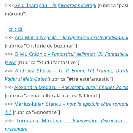
>>>
Gelu Teampău –
În favoarea naivităţii
[rubrica “pași
mărunți”]
~
critică
>>>
Ana-Maria Negrilă –
Recuperarea existențialismului
[rubrica “O istorie de buzunar”]
>>>
Oliviu Crâznic –
Fantasticul delimitat (3): Fantasticul
feeric
[rubrica “Studii fantastice”]
>>>
Andreea Sterea –
G. P. Ermin, Făt Frumos, Darth
Vader și Meta-Satira
[rubrica “#traiestefantastic”]
>>>
Alexandra Medaru –
Adevăratul curaj, Charles Portis
[rubrica “arena culturală: cartea & filmul”]
>>>
Marius-Iulian Stancu –
note la epistola către romani
1.1
[rubrica “#gnostice”]
>>>
Loredana Muntean –
Bunavestire delicioasă –
prezentare