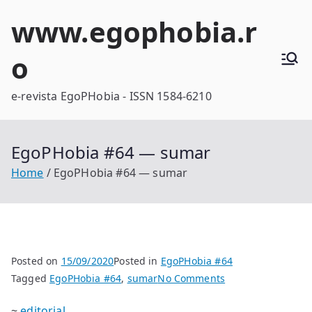
Skip
www.egophobia.r
to
content
o
e-revista EgoPHobia - ISSN 1584-6210
EgoPHobia #64 — sumar
Home
EgoPHobia #64 — sumar
Posted on
15/09/2020
Posted in
EgoPHobia #64
on
Tagged
EgoPHobia #64
,
sumar
No Comments
EgoPHobia
~
editorial