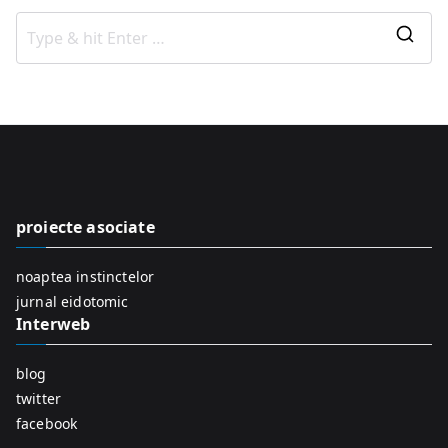
S
e
a
r
c
h
f
proiecte asociate
o
r
noaptea instinctelor
:
jurnal eidotomic
Interweb
blog
twitter
facebook