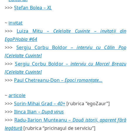
#64
>>>
Ștefan Bolea –
XL
—
sumar
~
invitat
>>>
Luiza Mitu –
Celelalte Cuvinte – invitații din
EgoPHobia #64
>>>
Sergiu Corbu Boldor –
interviu cu Călin Pop
[Celelalte Cuvinte]
>>>
Sergiu Corbu Boldor –
interviu cu Marcel Breazu
[Celelalte Cuvinte]
>>>
Paul Chetreanu-Don –
Epoci romanțate…
~
articole
>>>
Sorin-Mihai Grad –
40+
[rubrica “egoZaur”]
>>>
Ilinca Ilian –
După virus
>>>
Radu-Ilarion Munteanu –
Două istorii, aparent fără
legătură
[rubrica “pricinaşul de serviciu”]