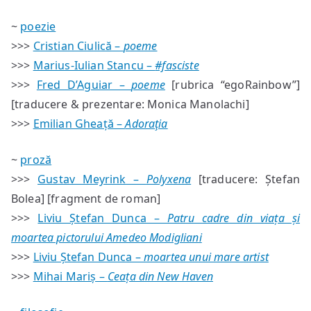
~
poezie
>>>
Cristian Ciulică –
poeme
>>>
Marius-Iulian Stancu –
#fasciste
>>>
Fred D’Aguiar –
poeme
[rubrica “egoRainbow”]
[traducere & prezentare: Monica Manolachi]
>>>
Emilian Gheață –
Adoraţia
~
proză
>>>
Gustav Meyrink –
Polyxena
[traducere: Ștefan
Bolea] [fragment de roman]
>>>
Liviu Ștefan Dunca –
Patru cadre din viața și
moartea pictorului Amedeo Modigliani
>>>
Liviu Ștefan Dunca –
moartea unui mare artist
>>>
Mihai Mariș –
Ceața din New Haven