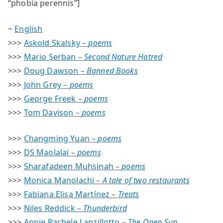
“phobia perennis”]
~
English
>>>
Askold Skalsky –
poems
>>>
Mario Șerban –
Second Nature Hatred
>>>
Doug Dawson –
Banned Books
>>>
John Grey –
poems
>>>
George Freek –
poems
>>>
Tom Davison –
poems
>>>
Changming Yuan –
poems
>>>
DS Maolalai –
poems
>>>
Sharafadeen Muhsinah –
poems
>>>
Monica Manolachi –
A tale of two restaurants
>>>
Fabiana Elisa Martínez –
Treats
>>>
Niles Reddick –
Thunderbird
>>>
Annie Rachele Lanzillotto –
The Open Sun