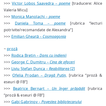
>>>
Victor Lobos Saavedra –
poeme
[traducere: Alice
Valeria Micu]
>>>
Monica Manolachi –
poeme
>>>
Daniela Toma –
poeme
[rubrica “lecturi
potrivite/recomandate de Alexandra”]
>>>
Emilian Gheață –
Cosmoagonia
~
proză
>>>
Rodica Bretin –
Dans cu indienii
>>>
George C. Dumitru –
Cina de afaceri
>>>
Liviu Ștefan Dunca –
Reabilitarea
[2]
>>>
Ofelia Prodan –
Dragă Putin,
[rubrica “proză &
eseuri @ FB”]
>>>
Beatrice Bernart –
Un înger prăpădit
[rubrica
“proză & eseuri @ FB”]
>>>
Gabi Gabrinov –
Povestea bibliotecarului