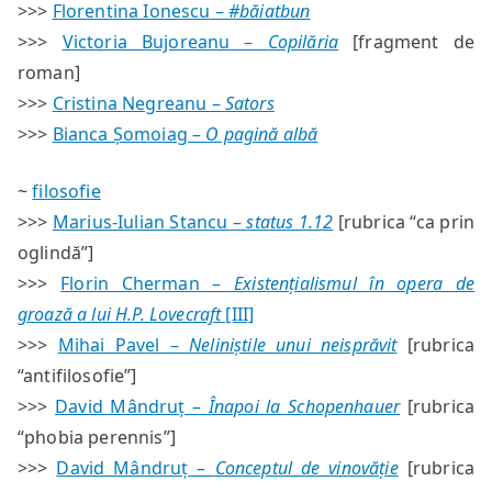
>>>
Florentina Ionescu –
#băiatbun
>>>
Victoria Bujoreanu –
Copilăria
[fragment de
roman]
>>>
Cristina Negreanu –
Sators
>>>
Bianca Șomoiag –
O pagină albă
~
filosofie
>>>
Marius-Iulian Stancu –
status 1.12
[rubrica “ca prin
oglindă”]
>>>
Florin Cherman –
Existențialismul în opera de
groază a lui H.P. Lovecraft
[III]
>>>
Mihai Pavel –
Neliniștile unui neisprăvit
[rubrica
“antifilosofie”]
>>>
David Mândruț –
Înapoi la Schopenhauer
[rubrica
“phobia perennis”]
>>>
David Mândruț –
Conceptul de vinovăție
[rubrica