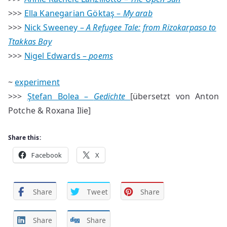
>>>
Ella Kanegarian Göktaş –
My arab
>>>
Nick Sweeney –
A Refugee Tale: from Rizokarpaso to
Ttakkas Bay
>>>
Nigel Edwards –
poems
~
experiment
>>>
Ştefan Bolea –
Gedichte
[übersetzt von Anton
Potche & Roxana Ilie]
Share this:
Facebook
X
Share
Tweet
Share
Share
Share