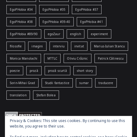
EgoPHobia #34
EgoPHobia #35
EgoPHobia #37
EgoPHobia #38
EgoPHobia #39-40
EgoPHobia #41
EgoPHobia #89/90
egoZaur
english
experiment
filosofie
imagini
interviu
invitat
Marius-Iulian Stancu
Monica Manolachi
MTTLC
Oliviu Crâznic
Patrick Călinescu
poezie
proză
proză scurtă
short story
Sorin-Mihai Grad
Studii fantastice
sumar
traducere
translation
Ștefan Bolea
Privacy & Cookies: This site uses cookies. By continuing to use this
website, you agree to their use.