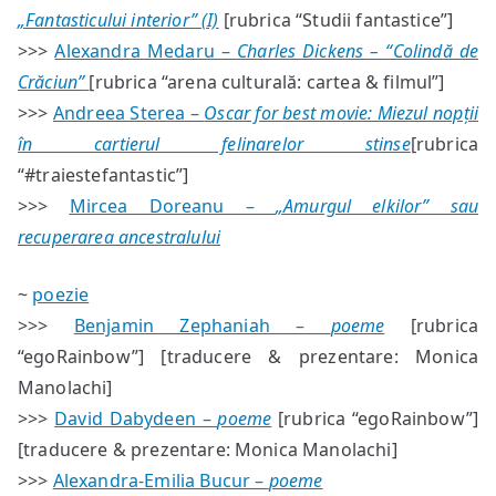
„Fantasticului interior” (I)
[rubrica “Studii fantastice”]
>>>
Alexandra Medaru –
Charles Dickens – “Colindă de
Crăciun”
[rubrica “arena culturală: cartea & filmul”]
>>>
Andreea Sterea –
Oscar for best movie: Miezul nopții
în cartierul felinarelor stinse
[rubrica
“#traiestefantastic”]
>>>
Mircea Doreanu –
„Amurgul elkilor” sau
recuperarea ancestralului
~
poezie
>>>
Benjamin Zephaniah –
poeme
[rubrica
“egoRainbow”] [traducere & prezentare: Monica
Manolachi]
>>>
David Dabydeen –
poeme
[rubrica “egoRainbow”]
[traducere & prezentare: Monica Manolachi]
>>>
Alexandra-Emilia Bucur –
poeme