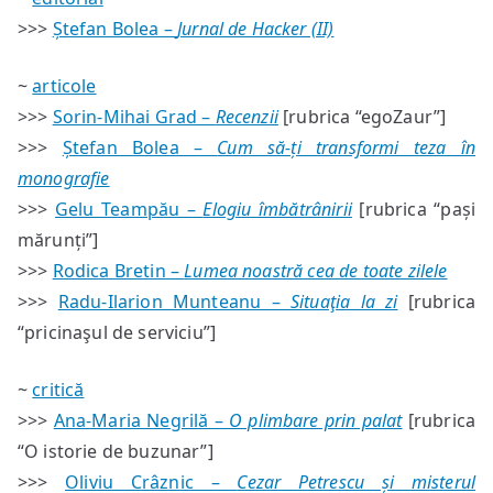
#69/70
>>>
Ștefan Bolea –
Jurnal de Hacker (II)
—
sumar
~
articole
>>>
Sorin-Mihai Grad –
Recenzii
[rubrica “egoZaur”]
>>>
Ștefan Bolea –
Cum să-ți transformi teza în
monografie
>>>
Gelu Teampău –
Elogiu îmbătrânirii
[rubrica “pași
mărunți”]
>>>
Rodica Bretin –
Lumea noastră cea de toate zilele
>>>
Radu-Ilarion Munteanu –
Situaţia la zi
[rubrica
“pricinaşul de serviciu”]
~
critică
>>>
Ana-Maria Negrilă –
O plimbare prin palat
[rubrica
“O istorie de buzunar”]
>>>
Oliviu Crâznic –
Cezar Petrescu și misterul