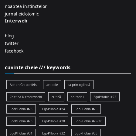
r
noaptea instinctelor
:
jurnal eidotomic
Interweb
blog
twitter
facebook
cuvinte cheie /// keywords
Adrian Grauenfels
articole
ca prin oglindă
Cristina Nemerovschi
critică
editorial
EgoPHobia #22
EgoPHobia #23
EgoPHobia #24
EgoPHobia #25
EgoPHobia #26
EgoPHobia #28
EgoPHobia #29-30
EgoPHobia #31
EgoPHobia #32
EgoPHobia #33