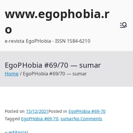
Skip
www.egophobia.r
to
content
o
e-revista EgoPHobia - ISSN 1584-6210
EgoPHobia #69/70 — sumar
Home
EgoPHobia #69/70 — sumar
Posted on
15/12/2021
Posted in
EgoPHobia #69-70
on
Tagged
EgoPHobia #69-70
,
sumar
No Comments
EgoPHobia
~
editorial