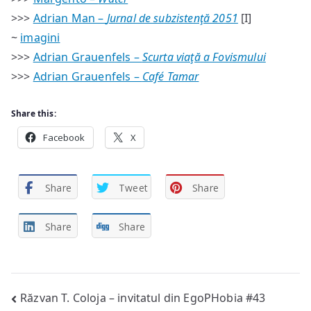
>>>
Adrian Man –
Jurnal de subzistenţă 2051
[I]
~
imagini
>>>
Adrian Grauenfels –
Scurta viaţă a Fovismului
>>>
Adrian Grauenfels –
Café Tamar
Share this:
Facebook
X
Share
Tweet
Share
Share
Share
Post
Răzvan T. Coloja – invitatul din EgoPHobia #43