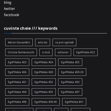
blog
twitter
facebook
cuvinte cheie /// keywords
Adrian Grauenfels
articole
ca prin oglindă
Cristina Nemerovschi
critică
editorial
EgoPHobia #22
EgoPHobia #23
EgoPHobia #24
EgoPHobia #25
EgoPHobia #26
EgoPHobia #28
EgoPHobia #29-30
EgoPHobia #31
EgoPHobia #32
EgoPHobia #33
EgoPHobia #34
EgoPHobia #35
EgoPHobia #37
EgoPHobia #38
EgoPHobia #39-40
EgoPHobia #41