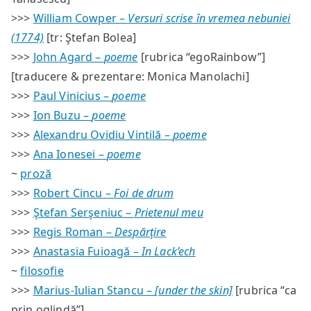
>>>
William Cowper –
Versuri scrise în vremea nebuniei
(1774)
[tr: Ştefan Bolea]
>>>
John Agard –
poeme
[rubrica “egoRainbow”]
[traducere & prezentare: Monica Manolachi]
>>>
Paul Vinicius –
poeme
>>>
Ion Buzu –
poeme
>>>
Alexandru Ovidiu Vintilă –
poeme
>>>
Ana Ionesei –
poeme
~
proză
>>>
Robert Cincu –
Foi de drum
>>>
Ştefan Serşeniuc –
Prietenul meu
>>>
Regis Roman –
Despărţire
>>>
Anastasia Fuioagă –
In Lack’ech
~
filosofie
>>>
Marius-Iulian Stancu –
[under the skin]
[rubrica “ca
prin oglindă”]