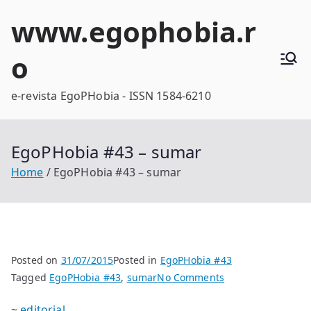
Skip
www.egophobia.r
to
content
o
e-revista EgoPHobia - ISSN 1584-6210
EgoPHobia #43 – sumar
Home
EgoPHobia #43 – sumar
Posted on
31/07/2015
Posted in
EgoPHobia #43
on
Tagged
EgoPHobia #43
,
sumar
No Comments
EgoPHobia
~
editorial