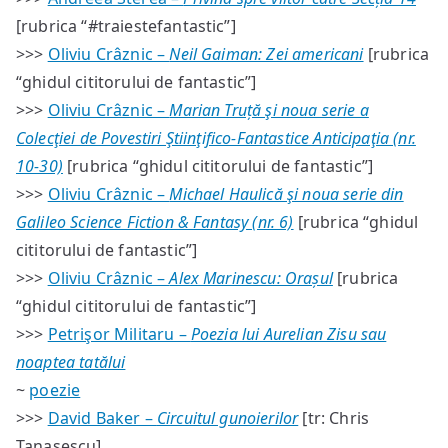
[rubrica “#traiestefantastic”]
>>>
Oliviu Crâznic –
Neil Gaiman: Zei americani
[rubrica
“ghidul cititorului de fantastic”]
>>>
Oliviu Crâznic –
Marian Truță şi noua serie a
Colecţiei de Povestiri Ştiinţifico-Fantastice Anticipaţia (nr.
10-30)
[rubrica “ghidul cititorului de fantastic”]
>>>
Oliviu Crâznic –
Michael Haulică şi noua serie din
Galileo Science Fiction & Fantasy (nr. 6)
[rubrica “ghidul
cititorului de fantastic”]
>>>
Oliviu Crâznic –
Alex Marinescu: Orașul
[rubrica
“ghidul cititorului de fantastic”]
>>>
Petrişor Militaru –
Poezia lui Aurelian Zisu sau
noaptea tatălui
~
poezie
>>>
David Baker –
Circuitul gunoierilor
[tr: Chris
Tanasescu]