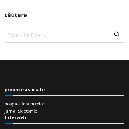
căutare
S
e
a
r
c
h
f
proiecte asociate
o
r
noaptea instinctelor
:
jurnal eidotomic
Interweb