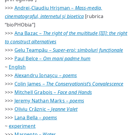
>>>
Andrei-Claudiu Hrişman –
Mass-media,
cinematograful, internetul şi bioetica
[rubrica
“bioPHObia”]
>>>
Ana Bazac –
The right of the multitude [III]: the right
to construct alternatives
>>>
Gelu Teampău –
Super-eroi: simboluri funcţionale
>>>
Paul Belce –
Om mani padme hum
~
English
>>>
Alexandru Ionaşcu –
poems
>>>
Colin James –
The Conservationist’s Convalescence
>>>
Mitchell Grabois –
Face and Hands
>>>
Jeremy Nathan Marks –
poems
>>>
Oliviu Crâznic –
Jeanne Valet
>>>
Lana Bella –
poems
~
experiment
>>>
Margento –
Water