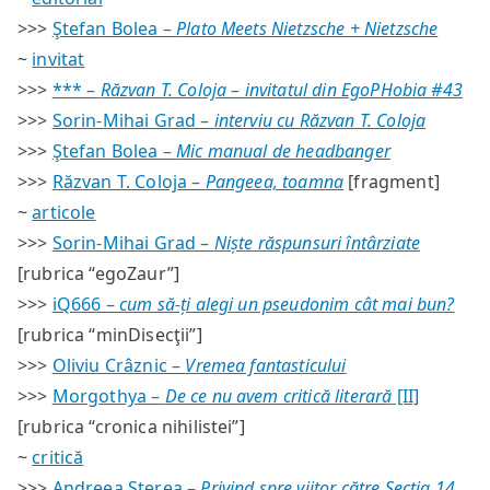
#43
>>>
Ştefan Bolea –
Plato Meets Nietzsche + Nietzsche
–
sumar
~
invitat
>>>
*** –
Răzvan T. Coloja – invitatul din EgoPHobia #43
>>>
Sorin-Mihai Grad –
interviu cu Răzvan T. Coloja
>>>
Ştefan Bolea –
Mic manual de headbanger
>>>
Răzvan T. Coloja –
Pangeea, toamna
[fragment]
~
articole
>>>
Sorin-Mihai Grad –
Niște răspunsuri întârziate
[rubrica “egoZaur”]
>>>
iQ666 –
cum să-ți alegi un pseudonim cât mai bun?
[rubrica “minDisecţii”]
>>>
Oliviu Crâznic –
Vremea fantasticului
>>>
Morgothya –
De ce nu avem critică literară
[II]
[rubrica “cronica nihilistei”]
~
critică
>>>
Andreea Sterea –
Privind spre viitor către Secția 14