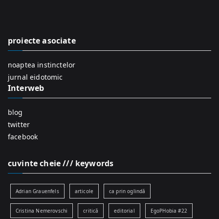
c
h
f
proiecte asociate
o
r
noaptea instinctelor
:
jurnal eidotomic
Interweb
blog
twitter
facebook
cuvinte cheie /// keywords
Adrian Grauenfels
articole
ca prin oglindă
Cristina Nemerovschi
critică
editorial
EgoPHobia #22