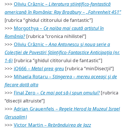
>>>
Oliviu Crâznic –
Literatura ştiinţifico-fantastică
americană în România: Ray Bradbury – „Fahrenheit 451”
[rubrica “ghidul cititorului de fantastic”]
>>>
Morgothya –
Ce naiba mai caută artistul în
România?
[rubrica “cronica nihilistei”]
>>>
Oliviu Crâznic –
Ana Antonescu şi noua serie a
Colecţiei de Povestiri Ştiinţifico-Fantastice Anticipaţia (nr.
1-6)
[rubrica “ghidul cititorului de fantastic”]
>>>
iQ666 –
Metal prea greu
[rubrica “minDisecţii”]
>>>
Mihaela Rotaru –
Stingerea – mereu aceeaşi şi de
fiecare dată alta
>>>
Final Zero –
Ce mai pot să-i spun omului?
[rubrica
“disecții altruiste”]
>>>
Adrian Grauenfels –
Regele Herod la Muzeul Israel
(Ierusalim)
>>>
Victor Martin –
Rebrănduirea de Jazz