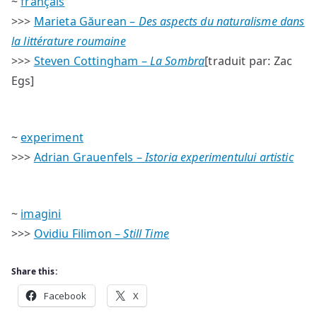
~
français
>>>
Marieta Găurean –
Des aspects du naturalisme dans
la littérature roumaine
>>>
Steven Cottingham –
La Sombra
[traduit par: Zac
Egs]
~
experiment
>>>
Adrian Grauenfels –
Istoria experimentului artistic
~
imagini
>>>
Ovidiu Filimon –
Still Time
Share this:
Facebook
X