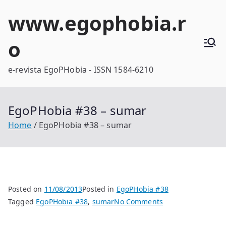
Skip
www.egophobia.r
to
content
o
e-revista EgoPHobia - ISSN 1584-6210
EgoPHobia #38 – sumar
Home
EgoPHobia #38 – sumar
Posted on
11/08/2013
Posted in
EgoPHobia #38
on
Tagged
EgoPHobia #38
,
sumar
No Comments
EgoPHobia