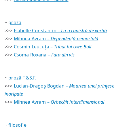
~
proză
>>>
Isabelle Constantin –
La o canistră de vorbă
>>>
Mihnea Avram –
Dependență nemortală
>>>
Cosmin Leucuţa –
Tribut lui Uwe Boll
>>>
Csoma Roxana –
Fata din vis
~
proză F.&S.F.
>>>
Lucian-Dragoş Bogdan –
Moartea unei prinţese
înaripate
>>>
Mihnea Avram –
Orbecăit interdimensional
~
filosofie