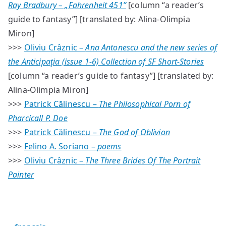
Ray Bradbury – „Fahrenheit 451”
[column “a reader’s
guide to fantasy”] [translated by: Alina-Olimpia
Miron]
>>>
Oliviu Crâznic –
Ana Antonescu and the new series of
the Anticipaţia (issue 1-6) Collection of SF Short-Stories
[column “a reader’s guide to fantasy”] [translated by:
Alina-Olimpia Miron]
>>>
Patrick Călinescu –
The Philosophical Porn of
Pharcicall P. Doe
>>>
Patrick Călinescu –
The God of Oblivion
>>>
Felino A. Soriano –
poems
>>>
Oliviu Crâznic –
The Three Brides Of The Portrait
Painter