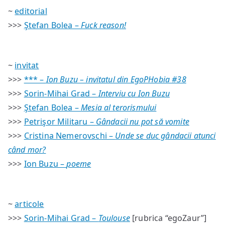
#38
~
editorial
–
>>>
Ştefan Bolea –
Fuck reason!
sumar
~
invitat
>>>
*** –
Ion Buzu – invitatul din EgoPHobia #38
>>>
Sorin-Mihai Grad –
Interviu cu Ion Buzu
>>>
Ştefan Bolea –
Mesia al terorismului
>>>
Petrişor Militaru –
Gândacii nu pot să vomite
>>>
Cristina Nemerovschi –
Unde se duc gândacii atunci
când mor?
>>>
Ion Buzu –
poeme
~
articole
>>>
Sorin-Mihai Grad –
Toulouse
[rubrica “egoZaur”]