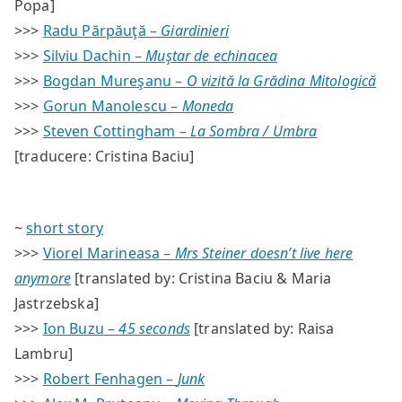
Popa]
>>>
Radu Părpăuţă –
Giardinieri
>>>
Silviu Dachin –
Muştar de echinacea
>>>
Bogdan Mureşanu –
O vizită la Grădina Mitologică
>>>
Gorun Manolescu –
Moneda
>>>
Steven Cottingham –
La Sombra / Umbra
[traducere: Cristina Baciu]
~
short story
>>>
Viorel Marineasa –
Mrs Steiner doesn’t live here
anymore
[translated by: Cristina Baciu & Maria
Jastrzebska]
>>>
Ion Buzu –
45 seconds
[translated by: Raisa
Lambru]
>>>
Robert Fenhagen –
Junk