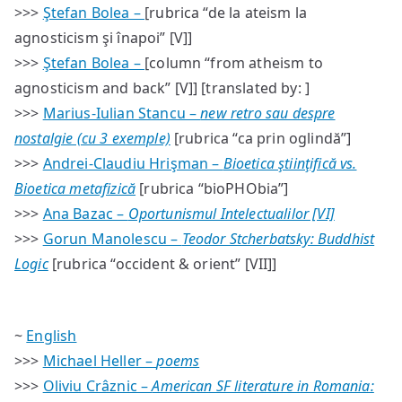
>>>
Ştefan Bolea –
[rubrica “de la ateism la
agnosticism şi înapoi” [V]]
>>>
Ştefan Bolea –
[column “from atheism to
agnosticism and back” [V]] [translated by: ]
>>>
Marius-Iulian Stancu –
new retro sau despre
nostalgie (cu 3 exemple)
[rubrica “ca prin oglindă”]
>>>
Andrei-Claudiu Hrişman –
Bioetica ştiinţifică vs.
Bioetica metafizică
[rubrica “bioPHObia”]
>>>
Ana Bazac –
Oportunismul Intelectualilor [VI]
>>>
Gorun Manolescu –
Teodor Stcherbatsky: Buddhist
Logic
[rubrica “occident & orient” [VII]]
~
English
>>>
Michael Heller –
poems
>>>
Oliviu Crâznic –
American SF literature in Romania: