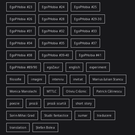
EgoPHobia #23
EgoPHobia #24
EgoPHobia #25
EgoPHobia #26
EgoPHobia #28
EgoPHobia #29-30
EgoPHobia #31
EgoPHobia #32
EgoPHobia #33
EgoPHobia #34
EgoPHobia #35
EgoPHobia #37
EgoPHobia #38
EgoPHobia #39-40
EgoPHobia #41
EgoPHobia #89/90
egoZaur
english
experiment
filosofie
imagini
interviu
invitat
Marius-Iulian Stancu
Monica Manolachi
MTTLC
Oliviu Crâznic
Patrick Călinescu
poezie
proză
proză scurtă
short story
Sorin-Mihai Grad
Studii fantastice
sumar
traducere
translation
Ștefan Bolea