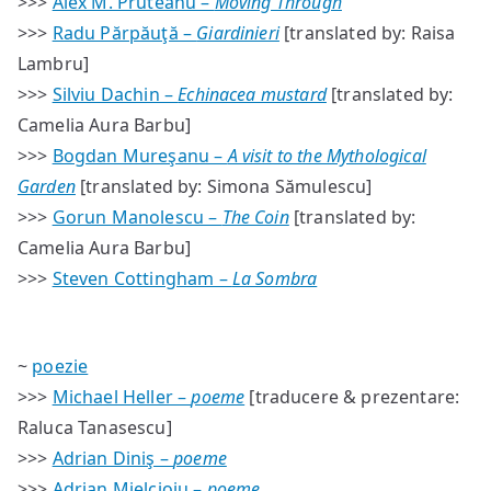
>>>
Alex M. Pruteanu –
Moving Through
>>>
Radu Părpăuţă –
Giardinieri
[translated by: Raisa
Lambru]
>>>
Silviu Dachin –
Echinacea mustard
[translated by:
Camelia Aura Barbu]
>>>
Bogdan Mureşanu –
A visit to the Mythological
Garden
[translated by: Simona Sămulescu]
>>>
Gorun Manolescu –
The Coin
[translated by:
Camelia Aura Barbu]
>>>
Steven Cottingham –
La Sombra
~
poezie
>>>
Michael Heller –
poeme
[traducere & prezentare:
Raluca Tanasescu]
>>>
Adrian Diniş –
poeme
>>>
Adrian Mielcioiu –
poeme