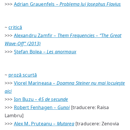
>>>
Adrian Grauenfels –
Problema lui Josephus Flavius
~
critică
>>>
Alexandru Zamfir –
Them Frequencies – “The Great
Wave-Off” (2013)
>>>
Ştefan Bolea –
Les anormaux
~
proză scurtă
>>>
Viorel Marineasa –
Doamna Steiner nu mai locuieşte
aici
>>>
Ion Buzu –
45 de secunde
>>>
Robert Fenhagen –
Gunoi
[traducere: Raisa
Lambru]
>>>
Alex M. Pruteanu –
Mutarea
[traducere: Zenovia