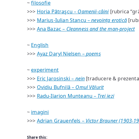
~
filosofie
>>>
Horia Pătraşcu –
Oamenii-câini
[rubrica “gr
>>>
Marius-Iulian Stancu –
nevoința erotică
[rubr
>>>
Ana Bazac –
Cleanness and the man-project
~
English
>>>
Ayaz Daryl Nielsen –
poems
~
experiment
>>>
Eric Jarosinski –
nein
[traducere & prezenta
>>>
Ovidiu Bufnilă –
Omul Vălurit
>>>
Radu-Ilarion Munteanu –
Trei iezi
~
imagini
>>>
Adrian Grauenfels –
Victor Brauner (1903-1
Share this: