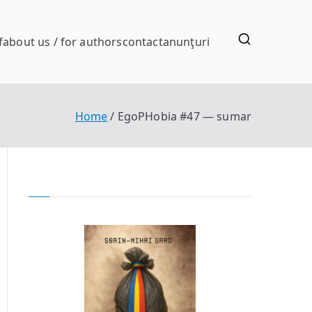
f
about us / for authors
contact
anunţuri
Home
EgoPHobia #47 — sumar