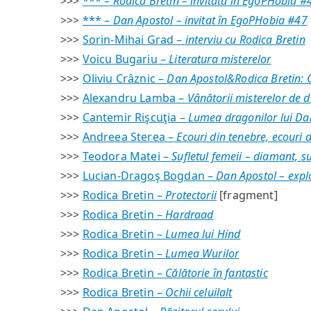
>>>
*** –
Rodica Bretin – invitată în EgoPHobia #
>>>
*** –
Dan Apostol – invitat în EgoPHobia #47
>>>
Sorin-Mihai Grad –
interviu cu Rodica Bretin
>>>
Voicu Bugariu –
Literatura misterelor
>>>
Oliviu Crâznic –
Dan Apostol&Rodica Bretin: C
>>>
Alexandru Lamba –
Vânătorii misterelor de d
>>>
Cantemir Rişcuţia –
Lumea dragonilor lui Da
>>>
Andreea Sterea –
Ecouri din tenebre, ecouri 
>>>
Teodora Matei –
Sufletul femeii – diamant, s
>>>
Lucian-Dragoş Bogdan –
Dan Apostol – explo
>>>
Rodica Bretin –
Protectorii
[fragment]
>>>
Rodica Bretin –
Hardraad
>>>
Rodica Bretin –
Lumea lui Hind
>>>
Rodica Bretin –
Lumea Wurilor
>>>
Rodica Bretin –
Călătorie în fantastic
>>>
Rodica Bretin –
Ochii celuilalt