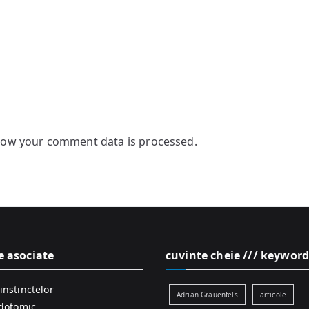
how your comment data is processed.
e asociate
cuvinte cheie /// keyword
instinctelor
Adrian Grauenfels
articole
idotomic