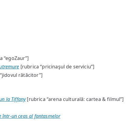
a “egoZaur”]
cutremure
[rubrica “pricinaşul de serviciu”]
“jidovul rătăcitor”]
n la Tiffany
[rubrica “arena culturală: cartea & filmul”]
 într-un ceas al fantasmelor