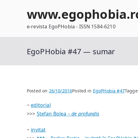
Skip
www.egophobia.r
to
content
e-revista EgoPHobia - ISSN 1584-6210
EgoPHobia #47 — sumar
Posted on
26/10/2016
Posted in
EgoPHobia #47
Tagg
~
editorial
>>>
Ştefan Bolea –
de profundis
~
invitat