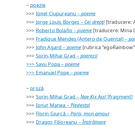
~
poezie
>>>
Ionel Ciupureanu –
poeme
>>>
Jorge Louis Borges –
Cei drepţi
[traducere: 
>>>
Roberto Bolaño –
poeme
[traducere: Mina 
>>>
Fradique Mendes (Antero de Quental) –
po
>>>
John Agard –
poeme
[rubrica “egoRainbow”
>>>
Sorin-Mihai Grad –
poerezii
>>>
Savu Popa –
poeme
>>>
Emanuel Pope –
poeme
~
proză
>>>
Sorin-Mihai Grad –
Nae Kix Ass!
[fragment]
>>>
Ionuț Manea –
Piedestal
>>>
Florin Giurcă –
Paris, mon amour
>>>
Dragoș Filioreanu –
Înstrăinare