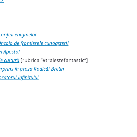
47
orifeii enigmelor
incolo de frontierele cunoașterii
n Apostol
de cultură
[rubrica “#traiestefantastic”]
urprins în proza Rodicăi Bretin
ratorul infinitului