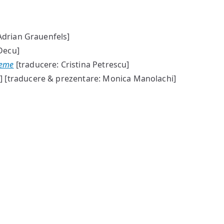
Adrian Grauenfels]
Decu]
eme
[traducere: Cristina Petrescu]
] [traducere & prezentare: Monica Manolachi]