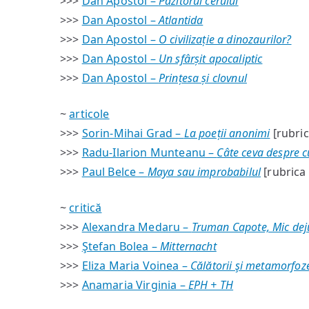
>>>
Dan Apostol –
Păzitorul cerului
>>>
Dan Apostol –
Atlantida
>>>
Dan Apostol –
O civilizație a dinozaurilor?
>>>
Dan Apostol –
Un sfârșit apocaliptic
>>>
Dan Apostol –
Prințesa și clovnul
~
articole
>>>
Sorin-Mihai Grad –
La poeții anonimi
[rubric
>>>
Radu-Ilarion Munteanu –
Câte ceva despre 
>>>
Paul Belce –
Maya sau improbabilul
[rubrica 
~
critică
>>>
Alexandra Medaru –
Truman Capote, Mic deju
>>>
Ştefan Bolea –
Mitternacht
>>>
Eliza Maria Voinea –
Călătorii şi metamorfoze
>>>
Anamaria Virginia –
EPH + TH