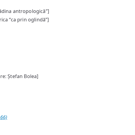
ădina antropologică”]
ica “ca prin oglindă”]
re: Ștefan Bolea]
966)