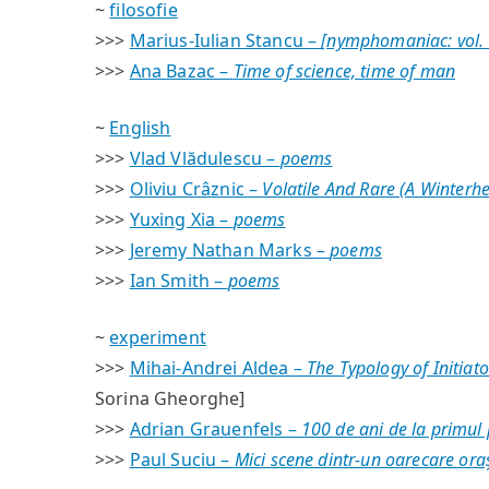
~
filosofie
>>>
Marius-Iulian Stancu –
[nymphomaniac: vol. 
>>>
Ana Bazac –
Time of science, time of man
~
English
>>>
Vlad Vlădulescu –
poems
>>>
Oliviu Crâznic –
Volatile And Rare (A Winterh
>>>
Yuxing Xia –
poems
>>>
Jeremy Nathan Marks –
poems
>>>
Ian Smith –
poems
~
experiment
>>>
Mihai-Andrei Aldea –
The Typology of Initiat
Sorina Gheorghe]
>>>
Adrian Grauenfels –
100 de ani de la primul 
>>>
Paul Suciu –
Mici scene dintr-un oarecare ora