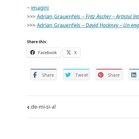
~
imagini
>>>
Adrian Grauenfels –
Fritz Ascher – Artistul în
>>>
Adrian Grauenfels –
David Hockney – Un engl
Share this:
Facebook
X
Share
Tweet
Share
Post
de-mi-si-a!
navigation