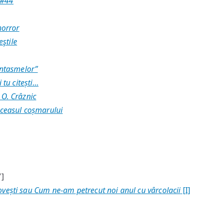
 #44
horror
ştile
antasmelor”
i tu citești…
 O. Crâznic
 ceasul coșmarului
]
ești sau Cum ne-am petrecut noi anul cu vârcolacii
[I]