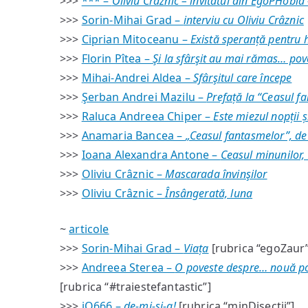
>>>
*** –
Oliviu Crâznic – invitatul din EgoPHobia
>>>
Sorin-Mihai Grad –
interviu cu Oliviu Crâznic
>>>
Ciprian Mitoceanu –
Există speranță pentru 
>>>
Florin Pîtea –
Şi la sfârşit au mai rămas… pove
>>>
Mihai-Andrei Aldea –
Sfârşitul care începe
>>>
Şerban Andrei Mazilu –
Prefață la “Ceasul f
>>>
Raluca Andreea Chiper –
Este miezul nopții ș
>>>
Anamaria Bancea –
„Ceasul fantasmelor”, de
>>>
Ioana Alexandra Antone –
Ceasul minunilor,
>>>
Oliviu Crâznic –
Mascarada învinşilor
>>>
Oliviu Crâznic –
Însângerată, luna
~
articole
>>>
Sorin-Mihai Grad –
Viața
[rubrica “egoZaur”
>>>
Andreea Sterea –
O poveste despre… nouă pov
[rubrica “#traiestefantastic”]
>>>
iQ666 –
de-mi-si-a!
[rubrica “minDisecţii”]