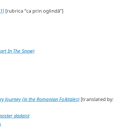
1]
[rubrica “ca prin oglindă”]
eart In The Snow)
ory Journey (in the Romanian Folktales)
[translated by:
poster dadaist
ș