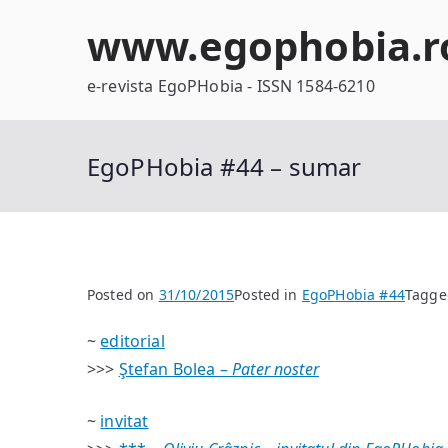
Skip
www.egophobia.r
to
content
e-revista EgoPHobia - ISSN 1584-6210
EgoPHobia #44 – sumar
Posted on
31/10/2015
Posted in
EgoPHobia #44
Tagg
~
editorial
>>>
Ştefan Bolea –
Pater noster
~
invitat