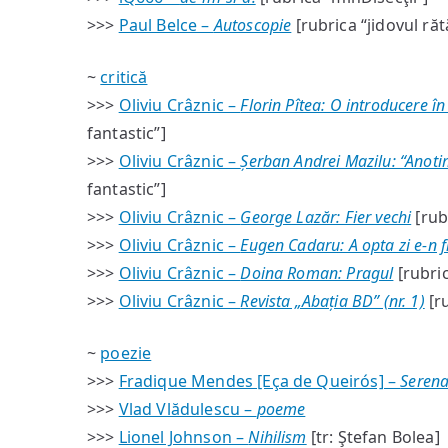
>>>
Paul Belce –
Autoscopie
[rubrica “jidovul răt
~
critică
>>>
Oliviu Crâznic –
Florin Pîtea: O introducere în
fantastic”]
>>>
Oliviu Crâznic –
Șerban Andrei Mazilu: “Anot
fantastic”]
>>>
Oliviu Crâznic –
George Lazăr: Fier vechi
[rubr
>>>
Oliviu Crâznic –
Eugen Cadaru: A opta zi e-n 
>>>
Oliviu Crâznic –
Doina Roman: Pragul
[rubric
>>>
Oliviu Crâznic –
Revista „Abația BD” (nr. 1)
[ru
~
poezie
>>>
Fradique Mendes [Eça de Queirós] –
Serena
>>>
Vlad Vlădulescu –
poeme
>>>
Lionel Johnson –
Nihilism
[tr: Ştefan Bolea]