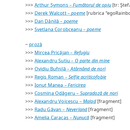
>>>
Arthur Symons –
Fumătorul de opiu
[tr: Şte
>>>
Derek Walcott –
poeme
[rubrica “egoRainb
>>>
Dan Dănilă –
poeme
>>>
Svetlana Corobceanu –
poeme
~
proză
>>>
Mircea Pricăjan –
Refugiu
>>>
Alexandru Sutiu –
O parte din mine
>>>
Ovidiu Bufnilă –
Atârnând de nori
>>>
Regis Roman –
Selfie acriticofobie
>>>
Ionuț Manea –
Fericirea
>>>
Cosmina Odăgeru –
Supradoză de nori
>>>
Alexandru Voicescu –
Malad
[fragment]
>>>
Radu Găvan –
Neverland
[fragment]
>>>
Amelia Caracas –
Nunucă
[fragment]