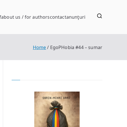
f
about us / for authors
contact
anunţuri
Home
EgoPHobia #44 – sumar