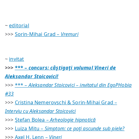
#33
/
sumar
~
editorial
>>>
Sorin-Mihai Grad –
Vremuri
~
invitat
>>>
*** –
concurs: câştigaţi volumul
Vineri
de
Aleksandar Stoicovici!
>>>
*** –
Aleksandar Stoicovici – invitatul din EgoPHobia
#33
>>>
Cristina Nemerovschi & Sorin-Mihai Grad –
Interviu cu Aleksandar Stoicovici
>>>
Ştefan Bolea –
Arheologie hipnotică
>>>
Luiza Mitu –
Simptom: ce poţi ascunde sub piele?
>>>
Axel H. Lenn –
Vineri