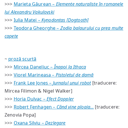
>>>
Marieta Găurean –
Elemente naturaliste în romanele
lui Alexandru Vakulovski
>>>
Iulia Matei –
Kynodontas [Dogtooth]
>>>
Teodora Gheorghe –
Zodia balaurului cu prea multe
capete
~
proză scurtă
>>>
Mircea Daneliuc –
Înapoi la Ithaca
>>>
Viorel Marineasa –
Pistoletul de damă
>>>
Frank Lee Jones –
Jurnalul unui robot
[traducere:
Mircea Filimon & Nigel Walker]
>>>
Horia Dulvac –
Efect Doppler
>>>
Robert Fenhagen –
Când vine ploaia…
[traducere:
Zenovia Popa]
>>>
Oxana Silviu –
Dezlegare