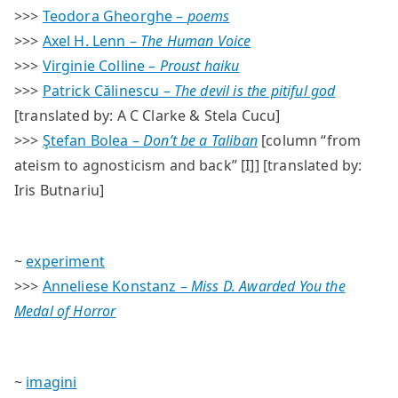
>>>
Teodora Gheorghe –
poems
>>>
Axel H. Lenn –
The Human Voice
>>>
Virginie Colline –
Proust haiku
>>>
Patrick Călinescu –
The devil is the pitiful god
[translated by: A C Clarke & Stela Cucu]
>>>
Ştefan Bolea –
Don’t be a Taliban
[column “from
ateism to agnosticism and back” [I]] [translated by:
Iris Butnariu]
~
experiment
>>>
Anneliese Konstanz –
Miss D. Awarded You the
Medal of Horror
~
imagini