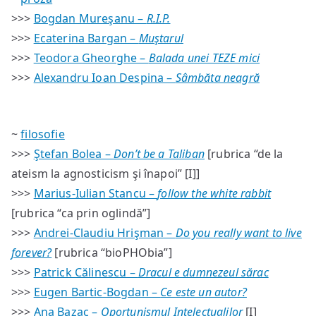
>>>
Bogdan Mureşanu –
R.I.P.
>>>
Ecaterina Bargan –
Muştarul
>>>
Teodora Gheorghe –
Balada unei TEZE mici
>>>
Alexandru Ioan Despina –
Sâmbăta neagră
~
filosofie
>>>
Ştefan Bolea –
Don’t be a Taliban
[rubrica “de la
ateism la agnosticism şi înapoi” [I]]
>>>
Marius-Iulian Stancu –
follow the white rabbit
[rubrica “ca prin oglindă”]
>>>
Andrei-Claudiu Hrişman –
Do you really want to live
forever?
[rubrica “bioPHObia”]
>>>
Patrick Călinescu –
Dracul e dumnezeul sărac
>>>
Eugen Bartic-Bogdan –
Ce este un autor?
>>>
Ana Bazac –
Oportunismul Intelectualilor
[I]