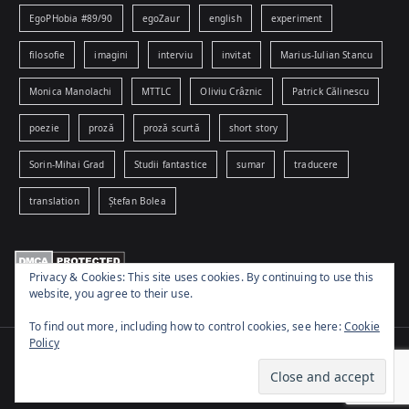
EgoPHobia #89/90
egoZaur
english
experiment
filosofie
imagini
interviu
invitat
Marius-Iulian Stancu
Monica Manolachi
MTTLC
Oliviu Crâznic
Patrick Călinescu
poezie
proză
proză scurtă
short story
Sorin-Mihai Grad
Studii fantastice
sumar
traducere
translation
Ștefan Bolea
Privacy & Cookies: This site uses cookies. By continuing to use this
website, you agree to their use.
To find out more, including how to control cookies, see here:
Cookie
Policy
Copyright © 2026
www.egophobia.ro
. Powered by
Zakra
and
WordPress
.