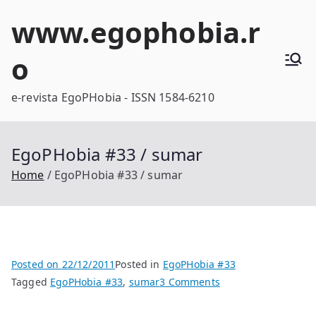
Skip
www.egophobia.r
to
content
o
e-revista EgoPHobia - ISSN 1584-6210
EgoPHobia #33 / sumar
Home
EgoPHobia #33 / sumar
Posted on
22/12/2011
Posted in
EgoPHobia #33
on
Tagged
EgoPHobia #33
,
sumar
3 Comments
EgoPHobia