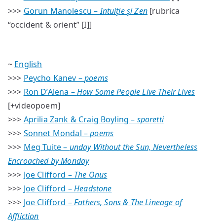
>>>
Gorun Manolescu –
Intuiţie şi Zen
[rubrica
“occident & orient” [I]]
~
English
>>>
Peycho Kanev –
poems
>>>
Ron D’Alena –
How Some People Live Their Lives
[+videopoem]
>>>
Aprilia Zank & Craig Boyling –
sporetti
>>>
Sonnet Mondal –
poems
>>>
Meg Tuite –
unday Without the Sun, Nevertheless
Encroached by Monday
>>>
Joe Clifford –
The Onus
>>>
Joe Clifford –
Headstone
>>>
Joe Clifford –
Fathers, Sons & The Lineage of
Affliction