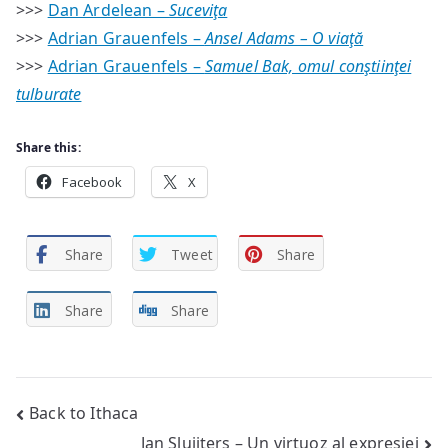
>>>
Dan Ardelean –
Suceviţa
>>>
Adrian Grauenfels –
Ansel Adams – O viaţă
>>>
Adrian Grauenfels –
Samuel Bak, omul conştiinţei
tulburate
Share this:
Facebook
X
Share
Tweet
Share
Share
Share
Post
Back to Ithaca
Jan Sluijters – Un virtuoz al expresiei