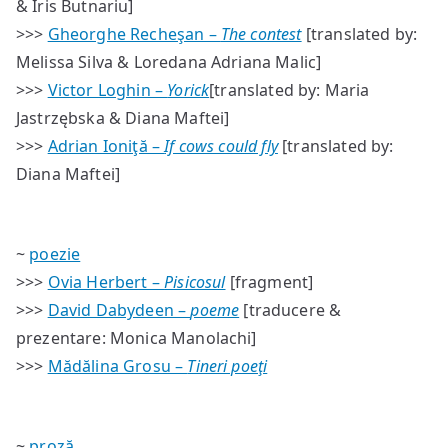
& Iris Butnariu]
>>>
Gheorghe Recheşan –
The contest
[translated by:
Melissa Silva & Loredana Adriana Malic]
>>>
Victor Loghin –
Yorick
[translated by: Maria
Jastrzębska & Diana Maftei]
>>>
Adrian Ioniţă –
If cows could fly
[translated by:
Diana Maftei]
~
poezie
>>>
Ovia Herbert –
Pisicosul
[fragment]
>>>
David Dabydeen –
poeme
[traducere &
prezentare: Monica Manolachi]
>>>
Mădălina Grosu –
Tineri poeţi
~
proză