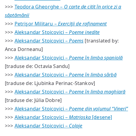
>>>
Teodora Gheorghe –
O carte de citit în orice zi a
săptămânii
>>>
Petrişor Militaru –
Exerciţii de rafinament
>>>
Aleksandar Stoicovici –
Poeme inedite
>>>
Aleksandar Stoicovici –
Poems
[translated by:
Anca Dorneanu]
>>>
Aleksandar Stoicovici –
Poeme în limba spaniolă
[traduse de: Octavia Sandu]
>>>
Aleksandar Stoicovici –
Poeme în limba sârbă
[traduse de: Ljubinka Perinac-Stankov]
>>>
Aleksandar Stoicovici –
Poeme în limba maghiară
[traduse de: Júlia Dobre]
>>>
Aleksandar Stoicovici –
Poeme din volumul “Vineri”
>>>
Aleksandar Stoicovici –
Matrioska
[desene]
>>>
Aleksandar Stoicovici –
Colaje