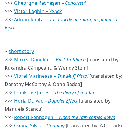
>>>
Gheorghe Recheşan –
Concursul
>>>
Victor Loghin –
Yorick
>>>
Adrian Ioniţă –
Dacă vacile ar zbura, ar ploua cu
lapte
~
short story
>>>
Mircea Daneliuc –
Back to Ithaca
[translated by:
Ruxandra Câmpeanu & Wendy Stein]
>>>
Viorel Marineasa –
The Muff Pistol
[translated by:
Dorothy McCarthy & Oana Badea]
>>>
Frank Lee Jones –
The diary of a robot
>>>
Horia Dulvac –
Doppler Effect
[translated by:
Manuela Stancu]
>>>
Robert Fenhagen –
When the rain comes down
>>>
Oxana Silviu –
Undoing
[translated by: A.C. Clarke