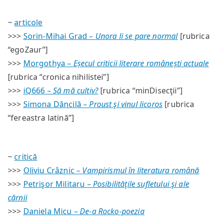
~
articole
>>>
Sorin-Mihai Grad –
Unora li se pare normal
[rubrica
“egoZaur”]
>>>
Morgothya –
Eșecul criticii literare românești actuale
[rubrica “cronica nihilistei”]
>>>
iQ666 –
Să mă cultiv?
[rubrica “minDisecţii”]
>>>
Simona Dăncilă –
Proust şi vinul licoros
[rubrica
“fereastra latină”]
~
critică
>>>
Oliviu Crâznic –
Vampirismul în literatura română
>>>
Petrişor Militaru –
Posibilităţile sufletului şi ale
cărnii
>>>
Daniela Micu –
De-a Rocko-poezia