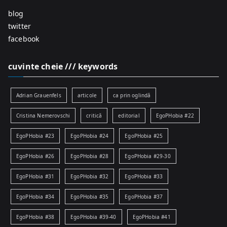
blog
twitter
facebook
cuvinte cheie /// keywords
Adrian Grauenfels
articole
ca prin oglindă
Cristina Nemerovschi
critică
editorial
EgoPHobia #22
EgoPHobia #23
EgoPHobia #24
EgoPHobia #25
EgoPHobia #26
EgoPHobia #28
EgoPHobia #29-30
EgoPHobia #31
EgoPHobia #32
EgoPHobia #33
EgoPHobia #34
EgoPHobia #35
EgoPHobia #37
EgoPHobia #38
EgoPHobia #39-40
EgoPHobia #41