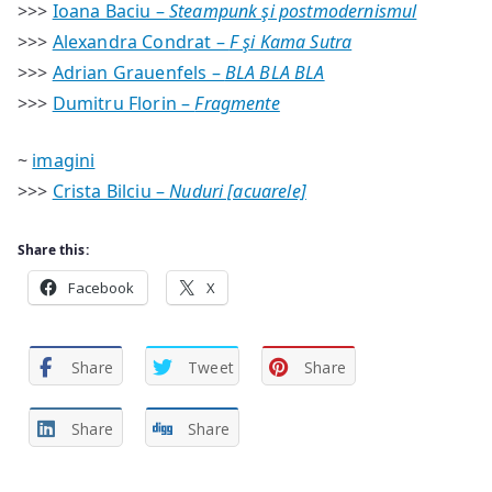
>>>
Ioana Baciu –
Steampunk şi postmodernismul
>>>
Alexandra Condrat –
F şi Kama Sutra
>>>
Adrian Grauenfels –
BLA BLA BLA
>>>
Dumitru Florin –
Fragmente
~
imagini
>>>
Crista Bilciu –
Nuduri [acuarele]
Share this:
Facebook
X
Share
Tweet
Share
Share
Share