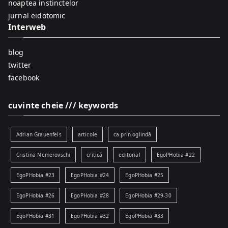
r
noaptea instinctelor
:
jurnal eidotomic
Interweb
blog
twitter
facebook
cuvinte cheie /// keywords
Adrian Grauenfels
articole
ca prin oglindă
Cristina Nemerovschi
critică
editorial
EgoPHobia #22
EgoPHobia #23
EgoPHobia #24
EgoPHobia #25
EgoPHobia #26
EgoPHobia #28
EgoPHobia #29-30
EgoPHobia #31
EgoPHobia #32
EgoPHobia #33