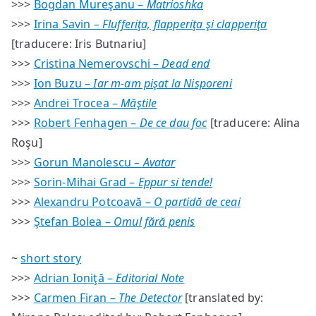
>>>
Bogdan Mureşanu –
Matrioshka
>>>
Irina Savin –
Flufferiţa, flapperiţa şi clapperiţa
[traducere: Iris Butnariu]
>>>
Cristina Nemerovschi –
Dead end
>>>
Ion Buzu –
Iar m-am pişat la Nisporeni
>>>
Andrei Trocea –
Măştile
>>>
Robert Fenhagen –
De ce dau foc
[traducere: Alina
Roşu]
>>>
Gorun Manolescu –
Avatar
>>>
Sorin-Mihai Grad –
Eppur si tende!
>>>
Alexandru Potcoavă –
O partidă de ceai
>>>
Ştefan Bolea –
Omul fără penis
~
short story
>>>
Adrian Ioniţă –
Editorial Note
>>>
Carmen Firan –
The Detector
[translated by: