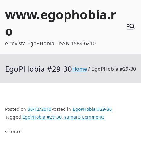
Skip
www.egophobia.r
to
content
o
e-revista EgoPHobia - ISSN 1584-6210
EgoPHobia #29-30
Home
EgoPHobia #29-30
Posted on
30/12/2010
Posted in
EgoPHobia #29-30
on
Tagged
EgoPHobia #29-30
,
sumar
3 Comments
EgoPHobia
sumar:
#29-
30