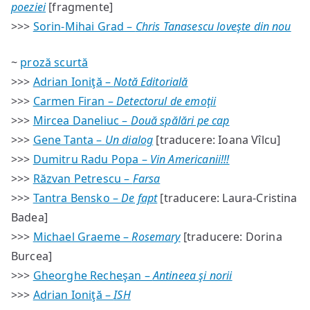
poeziei
[fragmente]
>>>
Sorin-Mihai Grad –
Chris Tanasescu loveşte din nou
~
proză scurtă
>>>
Adrian Ioniţă –
Notă Editorială
>>>
Carmen Firan –
Detectorul de emoţii
>>>
Mircea Daneliuc –
Două spălări pe cap
>>>
Gene Tanta –
Un dialog
[traducere: Ioana Vîlcu]
>>>
Dumitru Radu Popa –
Vin Americanii!!!
>>>
Răzvan Petrescu –
Farsa
>>>
Tantra Bensko –
De fapt
[traducere: Laura-Cristina
Badea]
>>>
Michael Graeme –
Rosemary
[traducere: Dorina
Burcea]
>>>
Gheorghe Recheşan –
Antineea şi norii
>>>
Adrian Ioniţă –
ISH