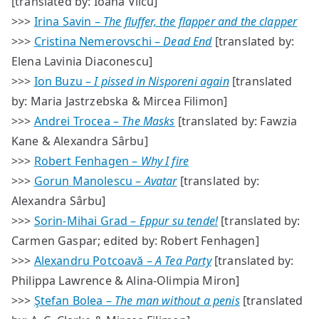
[translated by: Ioana Vîlcu]
>>>
Irina Savin –
The fluffer, the flapper and the clapper
>>>
Cristina Nemerovschi –
Dead End
[translated by:
Elena Lavinia Diaconescu]
>>>
Ion Buzu –
I pissed in Nisporeni again
[translated
by: Maria Jastrzebska & Mircea Filimon]
>>>
Andrei Trocea –
The Masks
[translated by: Fawzia
Kane & Alexandra Sârbu]
>>>
Robert Fenhagen –
Why I fire
>>>
Gorun Manolescu –
Avatar
[translated by:
Alexandra Sârbu]
>>>
Sorin-Mihai Grad –
Eppur su tende!
[translated by:
Carmen Gaspar; edited by: Robert Fenhagen]
>>>
Alexandru Potcoavă –
A Tea Party
[translated by:
Philippa Lawrence & Alina-Olimpia Miron]
>>>
Ştefan Bolea –
The man without a penis
[translated