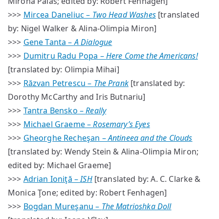
Mirona Palas; edited by: Robert Fenhagen]
>>>
Mircea Daneliuc –
Two Head Washes
[translated
by: Nigel Walker & Alina-Olimpia Miron]
>>>
Gene Tanta –
A Dialogue
>>>
Dumitru Radu Popa –
Here Come the Americans!
[translated by: Olimpia Mihai]
>>>
Răzvan Petrescu –
The Prank
[translated by:
Dorothy McCarthy and Iris Butnariu]
>>>
Tantra Bensko –
Really
>>>
Michael Graeme –
Rosemary’s Eyes
>>>
Gheorghe Recheşan –
Antineea and the Clouds
[translated by: Wendy Stein & Alina-Olimpia Miron;
edited by: Michael Graeme]
>>>
Adrian Ioniţă –
ISH
[translated by: A. C. Clarke &
Monica Ţone; edited by: Robert Fenhagen]
>>>
Bogdan Mureşanu –
The Matrioshka Doll