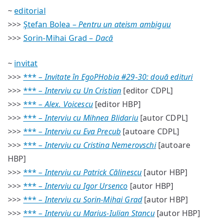
~
editorial
>>>
Ştefan Bolea –
Pentru un ateism ambiguu
>>>
Sorin-Mihai Grad –
Dacă
~
invitat
>>>
*** –
Invitate în EgoPHobia #29-30: două edituri
>>>
*** –
Interviu cu Un Cristian
[editor CDPL]
>>>
*** –
Alex. Voicescu
[editor HBP]
>>>
*** –
Interviu cu Mihnea Blidariu
[autor CDPL]
>>>
*** –
Interviu cu Eva Precub
[autoare CDPL]
>>>
*** –
Interviu cu Cristina Nemerovschi
[autoare
HBP]
>>>
*** –
Interviu cu Patrick Călinescu
[autor HBP]
>>>
*** –
Interviu cu Igor Ursenco
[autor HBP]
>>>
*** –
Interviu cu Sorin-Mihai Grad
[autor HBP]
>>>
*** –
Interviu cu Marius-Iulian Stancu
[autor HBP]