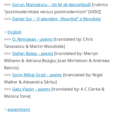
>>>
Gorun Manolescu –
Un fel de Apoca(lipsă)
[rubrica
“postmodernitate versus postmodernism” [XXIV]]
>>>
Daniel Sur –
O abordare „filosofică” a filosofului
~
English
>>>
O. Nimigean –
poems
[translated by: Chris
Tanasescu & Martin Woodside]
>>>
Ştefan Bolea –
poems
[translated by: Merryn
Williams & Adriana Boagiu; Joan Michelson & Andreea
Banciu]
>>>
Sorin-Mihai Grad –
poems
[translated by: Nigel
Walker & Alexandra Sârbu]
>>>
Gelu Vlaşin –
poems
[translated by: A C Clarke &
Monica Tone]
~
experiment