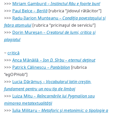
>>>
Miriam Gamburd –
Instinctul Rău e foarte bun!
>>>
Paul Belce –
Berilă
[rubrica “jidovul rătăcitor”]
>>>
Radu-Ilarion Munteanu –
Condiţia povestaşului şi
febra atomului
[rubrica “pricinaşul de serviciu”]
>>>
Dorin Mureşan –
Creatorul de lumi, critica şi
plagiatul
~
critică
>>>
Anca Mănăilă –
Ion D. Sîrbu – eternul deţinut
>>>
Patrick Călinescu –
Panbiblion
[rubrica
“egOPHob”]
>>>
Lucia Dărămuş –
Vocabularul latin creştin,
fundament pentru un nou tip de limbaj
>>>
Luiza Mitu –
Reîncarnările lui Pygmalion sau
mimarea metatextualităţii
>>>
Iulia Militaru –
Metaforic şi metonimic: o tipologie a