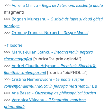
>>>
Aurelia Chircu –
Regis de Aeternum: Existenţă duală
[fragment]
>>>
Bogdan Mureşanu –
O sticlă de lapte şi două găleţi
de sânge
>>>
Ormeny Francisc Norbert –
Despre Marcel
~
filosofie
>>>
Marius-Iulian Stancu –
Întoarcerea în peştera
cinematografică
[rubrica “ca prin oglindă”]
>>>
Andrei-Claudiu Hrişman –
Premisele Bioeticii în
România contemporană
[rubrica “bioPHObia”]
>>>
Cristina Nemerovschi –
Se poate susține
convenționalismul radical în filosofia matematicii?
[II]
>>>
Ana Bazac –
Citizenship as philosophical burden
>>>
Veronica Văleanu –
Il Separatio, matricea
primordială