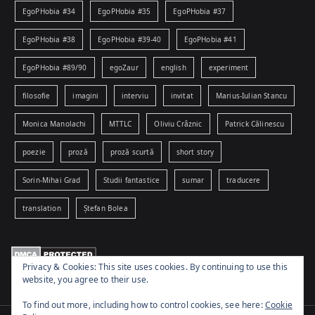
EgoPHobia #34
EgoPHobia #35
EgoPHobia #37
EgoPHobia #38
EgoPHobia #39-40
EgoPHobia #41
EgoPHobia #89/90
egoZaur
english
experiment
filosofie
imagini
interviu
invitat
Marius-Iulian Stancu
Monica Manolachi
MTTLC
Oliviu Crâznic
Patrick Călinescu
poezie
proză
proză scurtă
short story
Sorin-Mihai Grad
Studii fantastice
sumar
traducere
translation
Ștefan Bolea
Privacy & Cookies: This site uses cookies. By continuing to use this
website, you agree to their use.
To find out more, including how to control cookies, see here:
Cookie