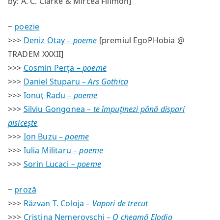
by: A. C. Clarke & Mircea Filimon]
~
poezie
>>>
Deniz Otay –
poeme
[premiul EgoPHobia @
TRADEM XXXII]
>>>
Cosmin Perţa –
poeme
>>>
Daniel Stuparu –
Ars Gothica
>>>
Ionuţ Radu –
poeme
>>>
Silviu Gongonea –
te împuţinezi până dispari
pisiceşte
>>>
Ion Buzu –
poeme
>>>
Iulia Militaru –
poeme
>>>
Sorin Lucaci –
poeme
~
proză
>>>
Răzvan T. Coloja –
Vapori de trecut
>>>
Cristina Nemerovschi –
O cheamă Elodia