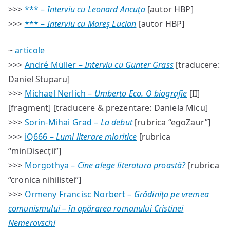
>>>
*** –
Interviu cu Leonard Ancuţa
[autor HBP]
>>>
*** –
Interviu cu Mareş Lucian
[autor HBP]
~
articole
>>>
André Müller –
Interviu cu Günter Grass
[traducere:
Daniel Stuparu]
>>>
Michael Nerlich –
Umberto Eco. O biografie
[II]
[fragment] [traducere & prezentare: Daniela Micu]
>>>
Sorin-Mihai Grad –
La debut
[rubrica “egoZaur”]
>>>
iQ666 –
Lumi literare mioritice
[rubrica
“minDisecţii”]
>>>
Morgothya –
Cine alege literatura proastă?
[rubrica
“cronica nihilistei”]
>>>
Ormeny Francisc Norbert –
Grădiniţa pe vremea
comunismului – în apărarea romanului Cristinei
Nemerovschi